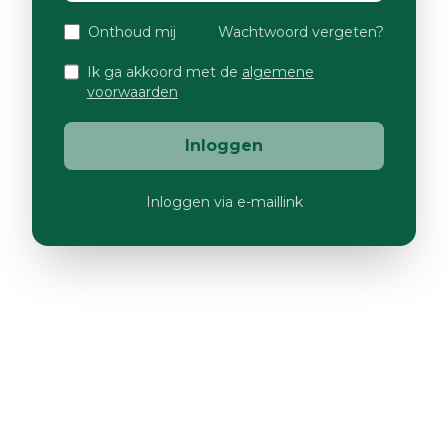
Onthoud mij
Wachtwoord vergeten?
Ik ga akkoord met de
algemene
voorwaarden
Inloggen
Inloggen via e-maillink