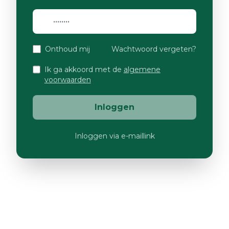
Onthoud mij
Wachtwoord vergeten?
Ik ga akkoord met de
algemene
voorwaarden
Inloggen
Inloggen via e-maillink