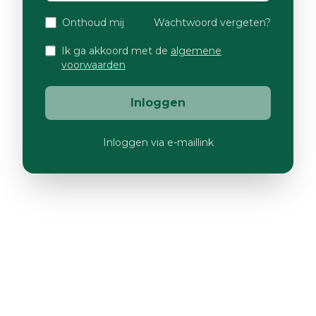
Onthoud mij
Wachtwoord vergeten?
Ik ga akkoord met de
algemene
voorwaarden
Inloggen
Inloggen via e-maillink