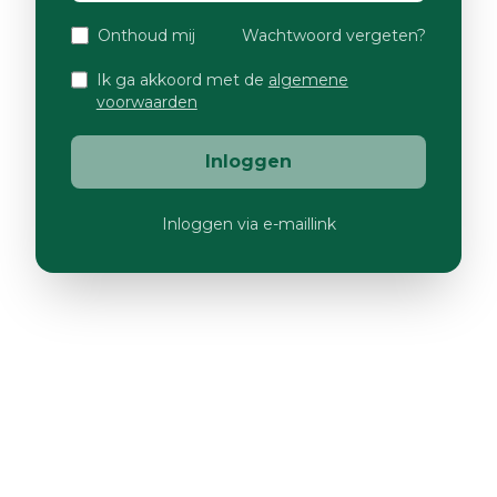
Onthoud mij
Wachtwoord vergeten?
Ik ga akkoord met de
algemene
voorwaarden
Inloggen
Inloggen via e-maillink