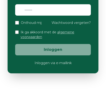
Onthoud mij
Wachtwoord vergeten?
Ik ga akkoord met de
algemene
voorwaarden
Inloggen
Inloggen via e-maillink