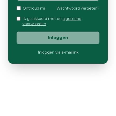
Onthoud mij
Wachtwoord vergeten?
Ik ga akkoord met de
algemene
voorwaarden
Inloggen
Inloggen via e-maillink