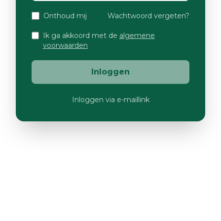
Onthoud mij
Wachtwoord vergeten?
Ik ga akkoord met de
algemene
voorwaarden
Inloggen
Inloggen via e-maillink