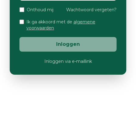
Onthoud mij
Wachtwoord vergeten?
Ik ga akkoord met de
algemene
voorwaarden
Inloggen
Inloggen via e-maillink