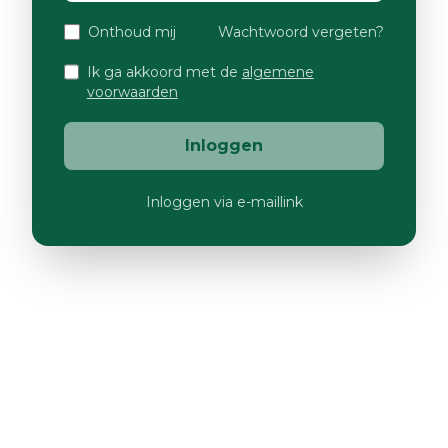
Onthoud mij
Wachtwoord vergeten?
Ik ga akkoord met de
algemene
voorwaarden
Inloggen
Inloggen via e-maillink