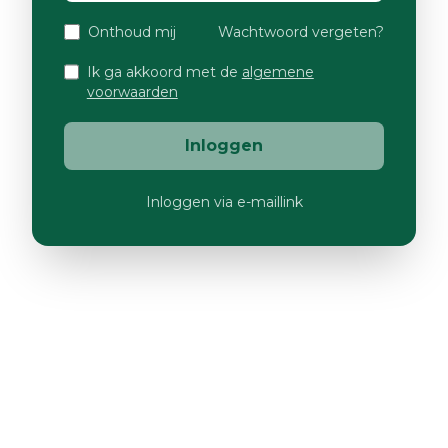
Onthoud mij
Wachtwoord vergeten?
Ik ga akkoord met de
algemene
voorwaarden
Inloggen
Inloggen via e-maillink