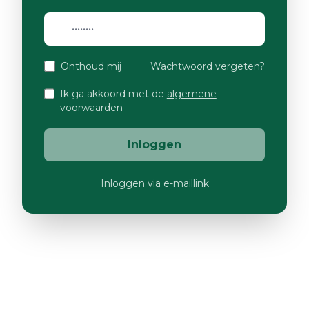
Onthoud mij
Wachtwoord vergeten?
Ik ga akkoord met de
algemene
voorwaarden
Inloggen
Inloggen via e-maillink