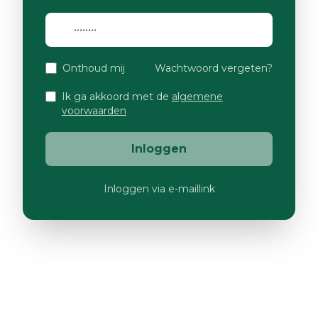
Onthoud mij
Wachtwoord vergeten?
Ik ga akkoord met de
algemene
voorwaarden
Inloggen
Inloggen via e-maillink