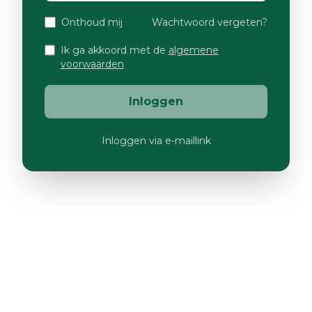
Onthoud mij
Wachtwoord vergeten?
Ik ga akkoord met de
algemene
voorwaarden
Inloggen
Inloggen via e-maillink