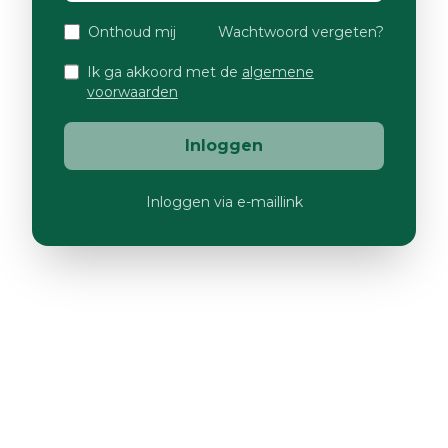
Onthoud mij
Wachtwoord vergeten?
Ik ga akkoord met de
algemene
voorwaarden
Inloggen
Inloggen via e-maillink