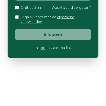
Onthoud mij
Wachtwoord vergeten?
Ik ga akkoord met de
algemene
voorwaarden
Inloggen
Inloggen via e-maillink