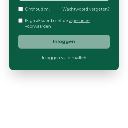
Onthoud mij
Wachtwoord vergeten?
Ik ga akkoord met de
algemene
voorwaarden
Inloggen
Inloggen via e-maillink