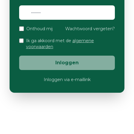
Onthoud mij
Wachtwoord vergeten?
Ik ga akkoord met de
algemene
voorwaarden
Inloggen
Inloggen via e-maillink