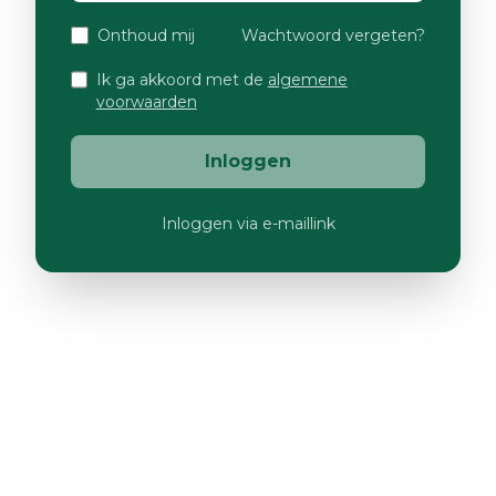
Onthoud mij
Wachtwoord vergeten?
Ik ga akkoord met de
algemene
voorwaarden
Inloggen
Inloggen via e-maillink