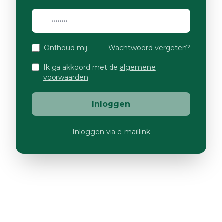
Onthoud mij
Wachtwoord vergeten?
Ik ga akkoord met de
algemene
voorwaarden
Inloggen
Inloggen via e-maillink