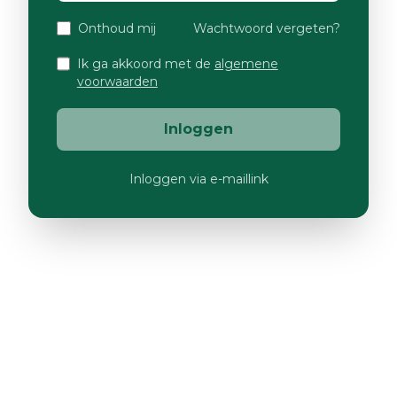
Onthoud mij
Wachtwoord vergeten?
Ik ga akkoord met de
algemene
voorwaarden
Inloggen
Inloggen via e-maillink