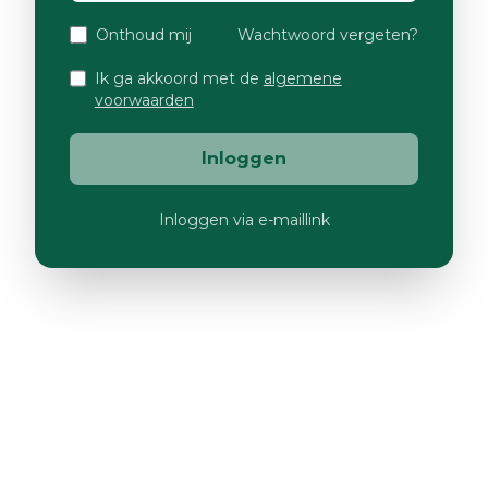
Onthoud mij
Wachtwoord vergeten?
Ik ga akkoord met de
algemene
voorwaarden
Inloggen
Inloggen via e-maillink