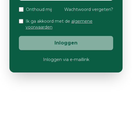
Onthoud mij
Wachtwoord vergeten?
Ik ga akkoord met de
algemene
voorwaarden
Inloggen
Inloggen via e-maillink