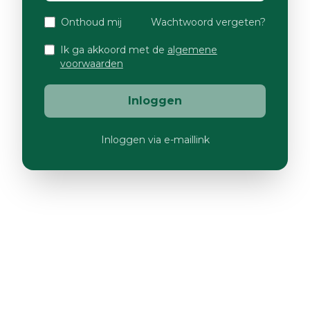
Onthoud mij
Wachtwoord vergeten?
Ik ga akkoord met de
algemene
voorwaarden
Inloggen
Inloggen via e-maillink