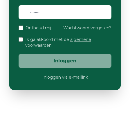
Onthoud mij
Wachtwoord vergeten?
Ik ga akkoord met de
algemene
voorwaarden
Inloggen
Inloggen via e-maillink