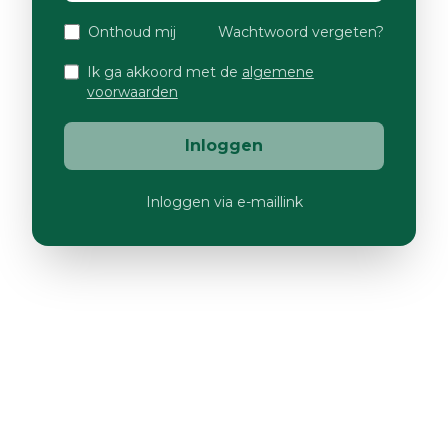
Onthoud mij
Wachtwoord vergeten?
Ik ga akkoord met de
algemene
voorwaarden
Inloggen
Inloggen via e-maillink