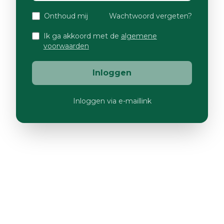
Onthoud mij
Wachtwoord vergeten?
Ik ga akkoord met de
algemene
voorwaarden
Inloggen
Inloggen via e-maillink