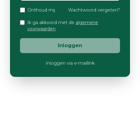
Onthoud mij
Wachtwoord vergeten?
Ik ga akkoord met de
algemene
voorwaarden
Inloggen
Inloggen via e-maillink