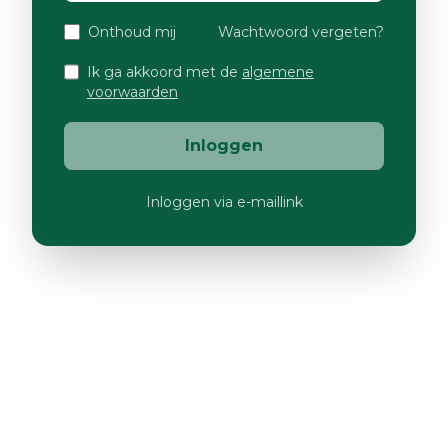
Onthoud mij
Wachtwoord vergeten?
Ik ga akkoord met de
algemene
voorwaarden
Inloggen
Inloggen via e-maillink