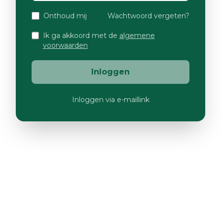
Onthoud mij
Wachtwoord vergeten?
Ik ga akkoord met de
algemene
voorwaarden
Inloggen
Inloggen via e-maillink