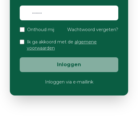
Onthoud mij
Wachtwoord vergeten?
Ik ga akkoord met de
algemene
voorwaarden
Inloggen
Inloggen via e-maillink