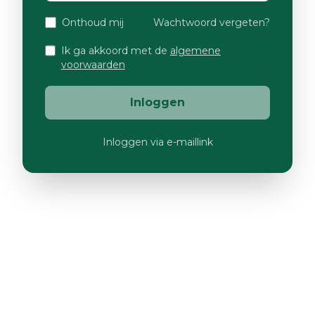
Onthoud mij
Wachtwoord vergeten?
Ik ga akkoord met de
algemene
voorwaarden
Inloggen
Inloggen via e-maillink