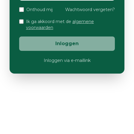
Onthoud mij
Wachtwoord vergeten?
Ik ga akkoord met de
algemene
voorwaarden
Inloggen
Inloggen via e-maillink