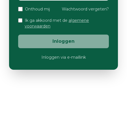
Onthoud mij
Wachtwoord vergeten?
Ik ga akkoord met de
algemene
voorwaarden
Inloggen
Inloggen via e-maillink