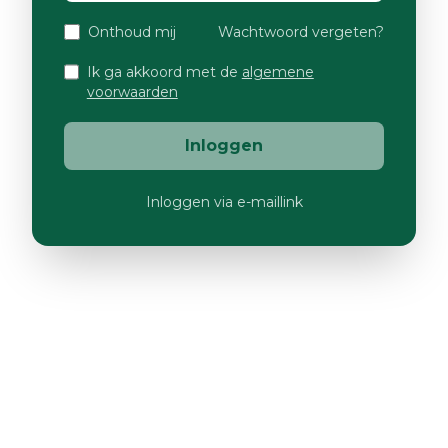
Onthoud mij
Wachtwoord vergeten?
Ik ga akkoord met de
algemene
voorwaarden
Inloggen
Inloggen via e-maillink