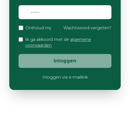
Onthoud mij
Wachtwoord vergeten?
Ik ga akkoord met de
algemene
voorwaarden
Inloggen
Inloggen via e-maillink