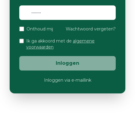
Onthoud mij
Wachtwoord vergeten?
Ik ga akkoord met de
algemene
voorwaarden
Inloggen
Inloggen via e-maillink