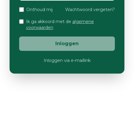
Onthoud mij
Wachtwoord vergeten?
Ik ga akkoord met de
algemene
voorwaarden
Inloggen
Inloggen via e-maillink