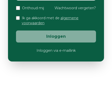
Onthoud mij
Wachtwoord vergeten?
Ik ga akkoord met de
algemene
voorwaarden
Inloggen
Inloggen via e-maillink