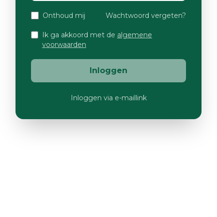
Onthoud mij
Wachtwoord vergeten?
Ik ga akkoord met de
algemene
voorwaarden
Inloggen
Inloggen via e-maillink