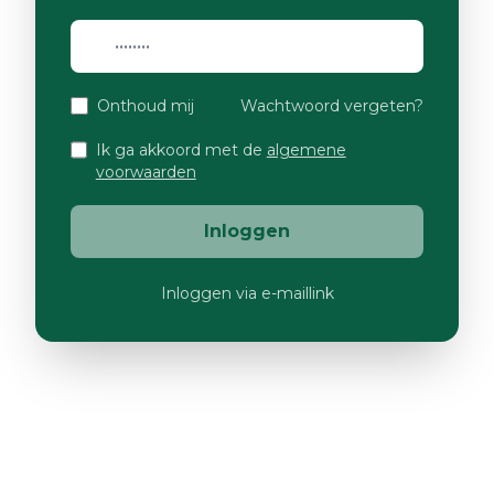
Onthoud mij
Wachtwoord vergeten?
Ik ga akkoord met de
algemene
voorwaarden
Inloggen
Inloggen via e-maillink