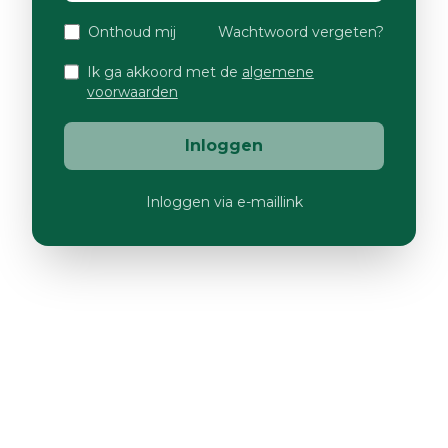
Onthoud mij
Wachtwoord vergeten?
Ik ga akkoord met de
algemene
voorwaarden
Inloggen
Inloggen via e-maillink