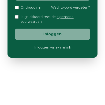
Onthoud mij
Wachtwoord vergeten?
Ik ga akkoord met de
algemene
voorwaarden
Inloggen
Inloggen via e-maillink