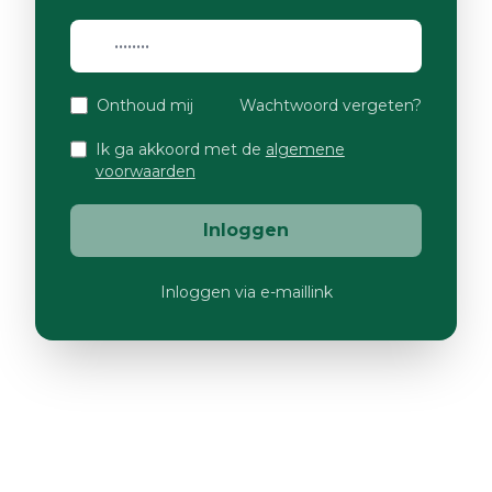
Onthoud mij
Wachtwoord vergeten?
Ik ga akkoord met de
algemene
voorwaarden
Inloggen
Inloggen via e-maillink