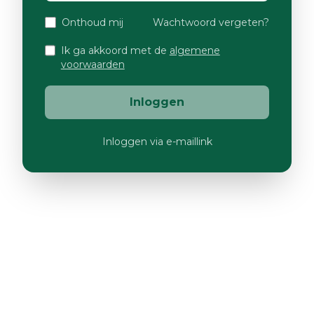
Onthoud mij
Wachtwoord vergeten?
Ik ga akkoord met de
algemene
voorwaarden
Inloggen
Inloggen via e-maillink