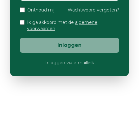
Onthoud mij
Wachtwoord vergeten?
Ik ga akkoord met de
algemene
voorwaarden
Inloggen
Inloggen via e-maillink