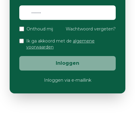
Onthoud mij
Wachtwoord vergeten?
Ik ga akkoord met de
algemene
voorwaarden
Inloggen
Inloggen via e-maillink