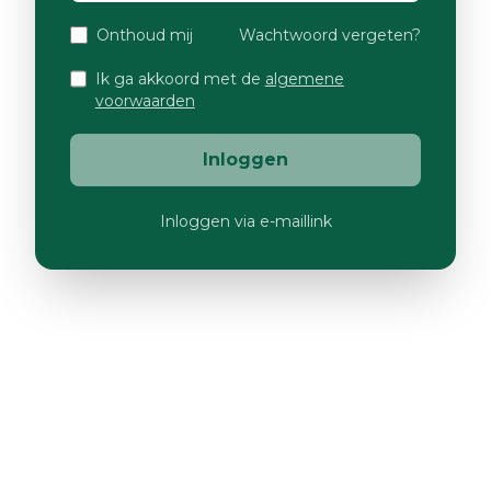
Onthoud mij
Wachtwoord vergeten?
Ik ga akkoord met de
algemene
voorwaarden
Inloggen
Inloggen via e-maillink