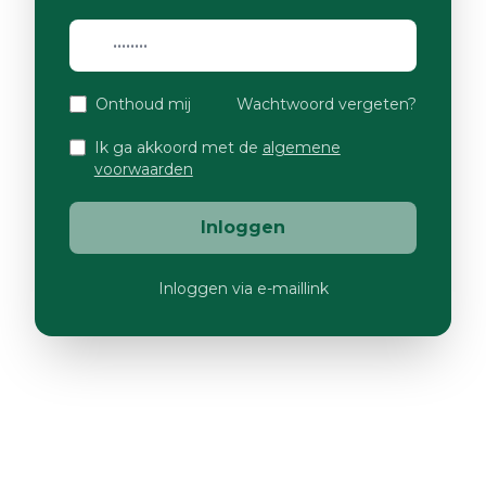
Onthoud mij
Wachtwoord vergeten?
Ik ga akkoord met de
algemene
voorwaarden
Inloggen
Inloggen via e-maillink