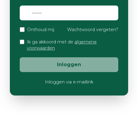
Onthoud mij
Wachtwoord vergeten?
Ik ga akkoord met de
algemene
voorwaarden
Inloggen
Inloggen via e-maillink