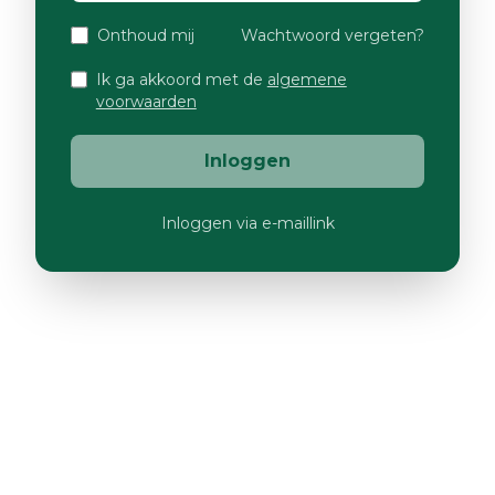
Onthoud mij
Wachtwoord vergeten?
Ik ga akkoord met de
algemene
voorwaarden
Inloggen
Inloggen via e-maillink